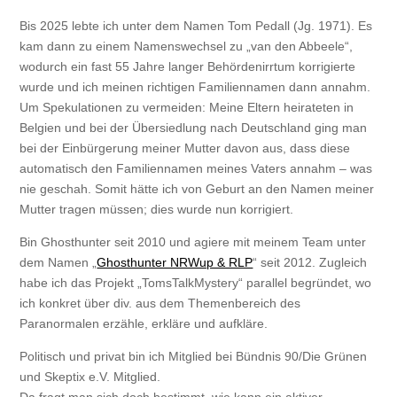
Bis 2025 lebte ich unter dem Namen Tom Pedall (Jg. 1971). Es
kam dann zu einem Namenswechsel zu „van den Abbeele“,
wodurch ein fast 55 Jahre langer Behördenirrtum korrigierte
wurde und ich meinen richtigen Familiennamen dann annahm.
Um Spekulationen zu vermeiden: Meine Eltern heirateten in
Belgien und bei der Übersiedlung nach Deutschland ging man
bei der Einbürgerung meiner Mutter davon aus, dass diese
automatisch den Familiennamen meines Vaters annahm – was
nie geschah. Somit hätte ich von Geburt an den Namen meiner
Mutter tragen müssen; dies wurde nun korrigiert.
Bin Ghosthunter seit 2010 und agiere mit meinem Team unter
dem Namen „
Ghosthunter NRWup & RLP
“ seit 2012. Zugleich
habe ich das Projekt „TomsTalkMystery“ parallel begründet, wo
ich konkret über div. aus dem Themenbereich des
Paranormalen erzähle, erkläre und aufkläre.
Politisch und privat bin ich Mitglied bei Bündnis 90/Die Grünen
und Skeptix e.V. Mitglied.
Da fragt man sich doch bestimmt, wie kann ein aktiver